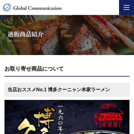
ホーム
通販商品紹介
商品企画・開発コンサルタント事業
PRODUCTS
通販商品紹介
お取り寄せ商品について
会社概要
お問い合わせ
当店おススメNo.1 博多クーニャン本家ラーメン
過去の開発商品
お知らせ
インフォメーション